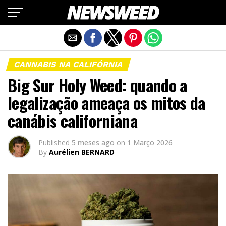
Exit mobile version
CANNABIS NA CALIFÓRNIA
Big Sur Holy Weed: quando a
legalização ameaça os mitos da
canábis californiana
Published
5 meses ago
on
1 Março 2026
By
Aurélien BERNARD