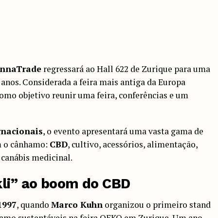
nnaTrade
regressará ao Hall 622 de Zurique para uma
 anos. Considerada a feira mais antiga da Europa
omo objetivo reunir uma feira, conferências e um
rnacionais
, o evento apresentará uma vasta gama de
om o cânhamo:
CBD
, cultivo, acessórios, alimentação,
 canábis medicinal.
kli” ao boom do CBD
1997
, quando
Marco Kuhn
organizou o primeiro stand
hamo sustentáveis na feira OEKO em Zurique. Um ano