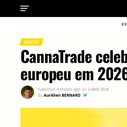
EX
INÍCIO
CannaTrade celeb
europeu em 202
Published
4 meses ago
on
2 Abril 2026
By
Aurélien BERNARD