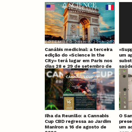
Canábis medicinal: a terceira
«Supp
edição do «Science in the
um ap
City» terá lugar em Paris nos
subst
dias 28 e 29 de setembro de
saúde
2026
Ilha da Reunião: a Cannabis
O San
Cup CBD regressa ao Jardim
prese
Maniron a 16 de agosto de
um ac