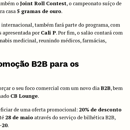
 também o
Joint Roll Contest
, o campeonato suíço de
ara casa
5 gramas de ouro
.
 internacional, também fará parte do programa, com
s apresentada por
Cali P
. Por fim, o salão contará com
nabis medicinal, reunindo médicos, farmácias,
omoção B2B para os
orçar o seu foco comercial com um novo dia
B2B
, bem
mado
CB Lounge
.
ficiar de uma oferta promocional:
20% de desconto
até
28 de maio
através do serviço de bilhética B2B,
-20
.