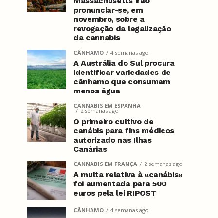
Massachusetts irão
pronunciar-se, em
novembro, sobre a
revogação da legalização
da cannabis
CÂNHAMO
4 semanas ago
A Austrália do Sul procura
identificar variedades de
cânhamo que consumam
menos água
CANNABIS EM ESPANHA
2 semanas ago
O primeiro cultivo de
canábis para fins médicos
autorizado nas Ilhas
Canárias
CANNABIS EM FRANÇA
2 semanas ago
A multa relativa à «canábis»
foi aumentada para 500
euros pela lei RIPOST
CÂNHAMO
4 semanas ago