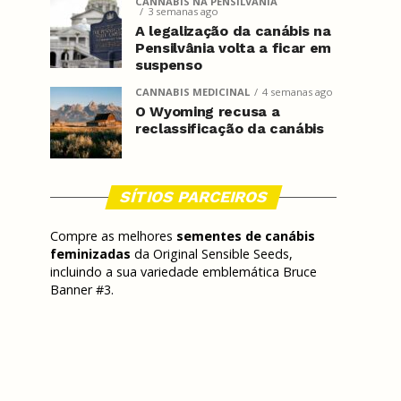
CANNABIS NA PENSILVÂNIA
3 semanas ago
A legalização da canábis na
Pensilvânia volta a ficar em
suspenso
CANNABIS MEDICINAL
4 semanas ago
O Wyoming recusa a
reclassificação da canábis
SÍTIOS PARCEIROS
Compre as melhores
sementes de canábis
feminizadas
da Original Sensible Seeds,
incluindo a sua variedade emblemática Bruce
Banner #3.