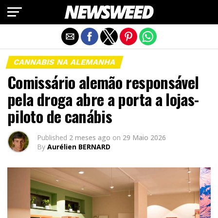
Exit mobile version
CANNABIS NA ALEMANHA
Comissário alemão responsável
pela droga abre a porta a lojas-
piloto de canábis
Published
2 meses ago
on
29 Maio 2026
By
Aurélien BERNARD