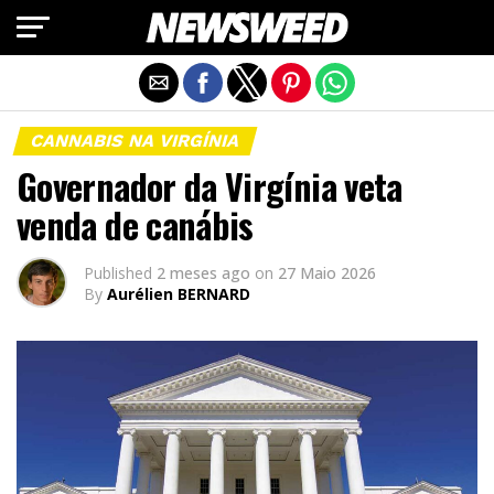
Exit mobile version
CANNABIS NA VIRGÍNIA
Governador da Virgínia veta
venda de canábis
Published
2 meses ago
on
27 Maio 2026
By
Aurélien BERNARD