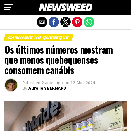
Exit mobile version
CANNABIS NO QUEBEQUE
Os últimos números mostram
que menos quebequenses
consomem canábis
Published
2 anos ago
on
12 Abril 2024
By
Aurélien BERNARD