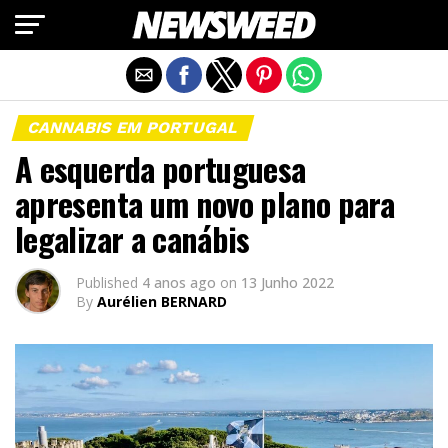
Exit mobile version
CANNABIS EM PORTUGAL
A esquerda portuguesa
apresenta um novo plano para
legalizar a canábis
Published
4 anos ago
on
13 Junho 2022
By
Aurélien BERNARD