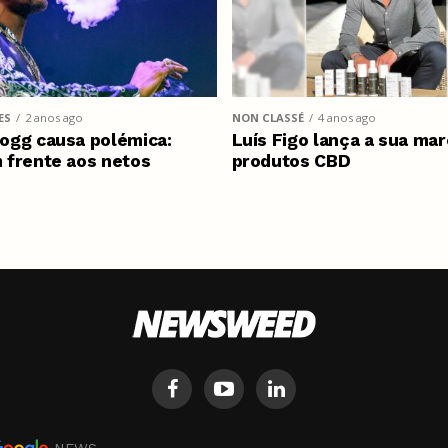
ES
2 anos ago
NON CLASSÉ
4 anos ago
ogg causa polémica:
Luís Figo lança a sua mar
 frente aos netos
produtos CBD
NEWS