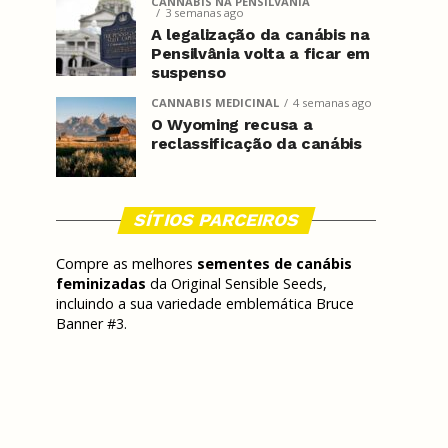
CANNABIS NA PENSILVÂNIA
3 semanas ago
A legalização da canábis na
Pensilvânia volta a ficar em
suspenso
CANNABIS MEDICINAL
4 semanas ago
O Wyoming recusa a
reclassificação da canábis
SÍTIOS PARCEIROS
Compre as melhores
sementes de canábis
feminizadas
da Original Sensible Seeds,
incluindo a sua variedade emblemática Bruce
Banner #3.