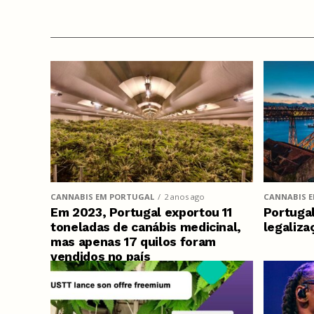
CANNABIS EM PORTUGAL
2 anos ago
CANNABIS 
Em 2023, Portugal exportou 11
Portugal
toneladas de canábis medicinal,
legaliza
mas apenas 17 quilos foram
vendidos no país