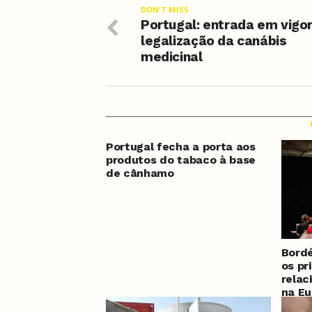
DON'T MISS
Portugal: entrada em vigo
legalização da canábis
medicinal
Portugal fecha a porta aos
produtos do tabaco à base
de cânhamo
Bordé
os pr
relac
na E
2025