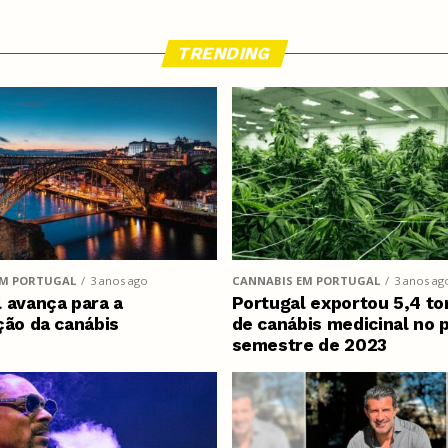
TRENDING
EM PORTUGAL
3 anos ago
CANNABIS EM PORTUGAL
3 anos ag
 avança para a
Portugal exportou 5,4 to
ção da canábis
de canábis medicinal no 
semestre de 2023