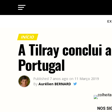
EX
INÍCIO
A Tilray conclui 
Portugal
Published
7 anos ago
on
11 Março 2019
By
Aurélien BERNARD
NOS SI