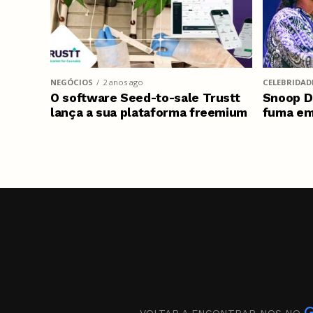
NEGÓCIOS
2 anos ago
CELEBRIDAD
O software Seed-to-sale Trustt
Snoop D
lança a sua plataforma freemium
fuma em
VOLTAR A ENCONTRAR-NOS NO