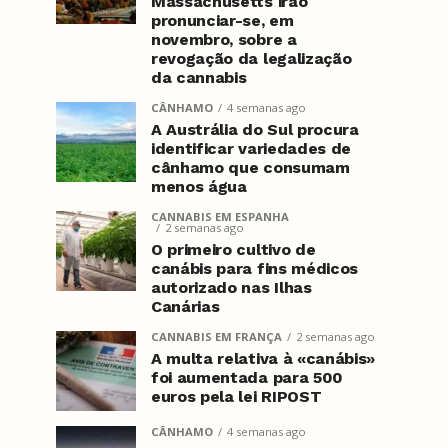
Massachusetts irão
pronunciar-se, em
novembro, sobre a
revogação da legalização
da cannabis
CÂNHAMO
4 semanas ago
A Austrália do Sul procura
identificar variedades de
cânhamo que consumam
menos água
CANNABIS EM ESPANHA
2 semanas ago
O primeiro cultivo de
canábis para fins médicos
autorizado nas Ilhas
Canárias
CANNABIS EM FRANÇA
2 semanas ago
A multa relativa à «canábis»
foi aumentada para 500
euros pela lei RIPOST
CÂNHAMO
4 semanas ago