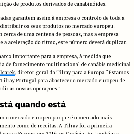
ição de produtos derivados de canabinóides.
radas garantem assim à empresa o controlo de toda a
 distribuir os seus produtos no mercado europeu.
 cerca de uma centena de pessoas, mas a empresa
e a aceleração do ritmo, este número deverá duplicar.
marco importante para a empresa, à medida que
eia de fornecimento multinacional de canábis medicinal
elcarek
, diretor-geral da Tilray para a Europa. “Estamos
a Tilray Portugal para abastecer o mercado europeu de
ndir as nossas operações.”
está quando está
tam o mercado europeu porque é o mercado mais
mento como de receitas. A Tilray foi a primeira
 para a Europa, em 2016, na Croácia. Foi também a