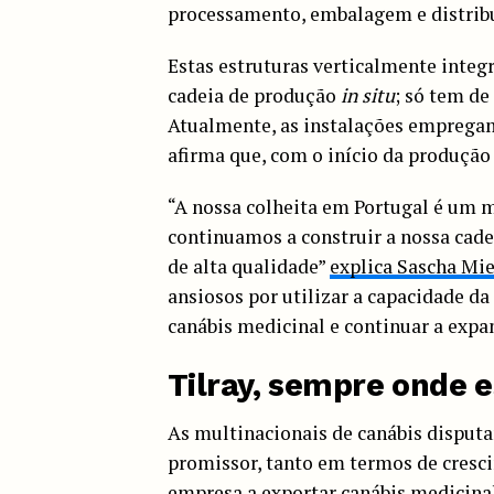
processamento, embalagem e distribu
Estas estruturas verticalmente integ
cadeia de produção
in situ
; só tem de
Atualmente, as instalações empregam
afirma que, com o início da produção 
“A nossa colheita em Portugal é um 
continuamos a construir a nossa cad
de alta qualidade”
explica Sascha Mi
ansiosos por utilizar a capacidade d
canábis medicinal e continuar a expa
Tilray, sempre onde 
As multinacionais de canábis dispu
promissor, tanto em termos de cresci
empresa a exportar canábis medicinal