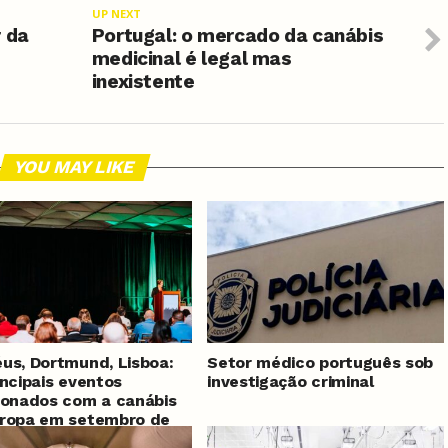
UP NEXT
r da
Portugal: o mercado da canábis
medicinal é legal mas
inexistente
YOU MAY LIKE
us, Dortmund, Lisboa:
Setor médico português sob
incipais eventos
investigação criminal
ionados com a canábis
uropa em setembro de