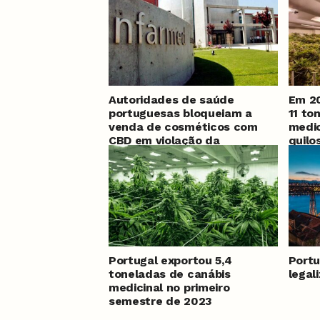
Autoridades de saúde
Em 20
portuguesas bloqueiam a
11 to
venda de cosméticos com
medic
CBD em violação da
quilo
legislação da UE
país
Portugal exportou 5,4
Portu
toneladas de canábis
legal
medicinal no primeiro
semestre de 2023