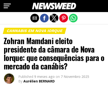
Exit mobile version
CANNABIS EM NOVA IORQUE
Zohran Mamdani eleito
presidente da câmara de Nova
Iorque: que consequências para o
mercado da canábis?
Published
9 meses ago
on
7 Novembro 2025
By
Aurélien BERNARD