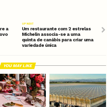
UP NEXT
re a
Um restaurante com 2 estrelas
novo
Michelin associa-se a uma
quinta de canábis para criar uma
variedade única
YOU MAY LIKE