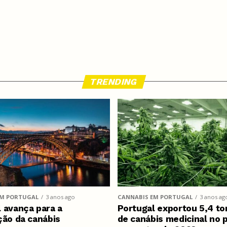
TRENDING
EM PORTUGAL
3 anos ago
CANNABIS EM PORTUGAL
3 anos ag
 avança para a
Portugal exportou 5,4 to
ção da canábis
de canábis medicinal no 