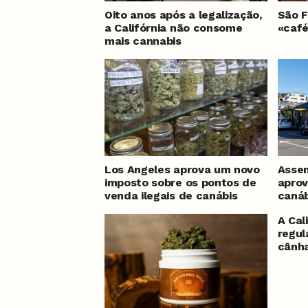
Oito anos após a legalização,
São F
a Califórnia não consome
«café
mais cannabis
Los Angeles aprova um novo
Assem
imposto sobre os pontos de
aprov
venda ilegais de canábis
canáb
A Cal
regul
cânha