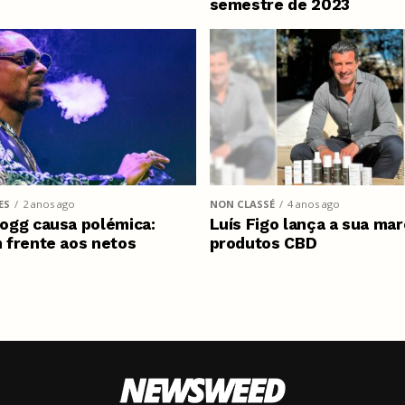
semestre de 2023
ES
2 anos ago
NON CLASSÉ
4 anos ago
ogg causa polémica:
Luís Figo lança a sua mar
 frente aos netos
produtos CBD