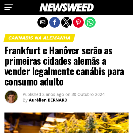
Exit mobile version
CANNABIS NA ALEMANHA
Frankfurt e Hanôver serão as
primeiras cidades alemãs a
vender legalmente canábis para
consumo adulto
Published
2 anos ago
on
30 Outubro 2024
By
Aurélien BERNARD