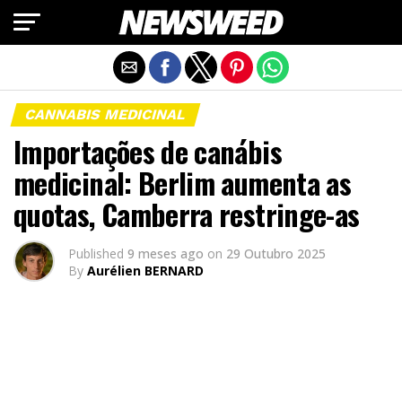
Exit mobile version
CANNABIS MEDICINAL
Importações de canábis
medicinal: Berlim aumenta as
quotas, Camberra restringe-as
Published
9 meses ago
on
29 Outubro 2025
By
Aurélien BERNARD