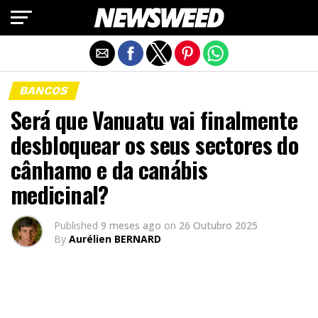
Exit mobile version
BANCOS
Será que Vanuatu vai finalmente
desbloquear os seus sectores do
cânhamo e da canábis
medicinal?
Published
9 meses ago
on
26 Outubro 2025
By
Aurélien BERNARD