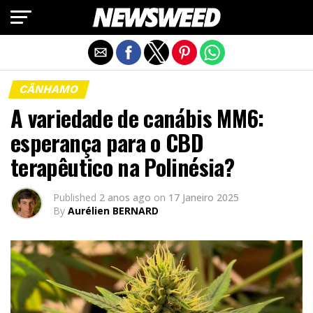
Exit mobile version
CÂNHAMO
A variedade de canábis MM6:
esperança para o CBD
terapêutico na Polinésia?
Published
2 anos ago
on
17 Janeiro 2025
By
Aurélien BERNARD