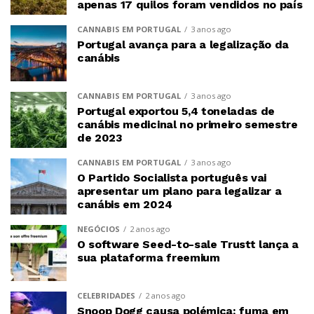
apenas 17 quilos foram vendidos no país
CANNABIS EM PORTUGAL
3 anos ago
Portugal avança para a legalização da
canábis
CANNABIS EM PORTUGAL
3 anos ago
Portugal exportou 5,4 toneladas de
canábis medicinal no primeiro semestre
de 2023
CANNABIS EM PORTUGAL
3 anos ago
O Partido Socialista português vai
apresentar um plano para legalizar a
canábis em 2024
NEGÓCIOS
2 anos ago
O software Seed-to-sale Trustt lança a
sua plataforma freemium
CELEBRIDADES
2 anos ago
Snoop Dogg causa polémica: fuma em