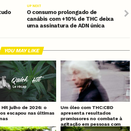
UP NEXT
tudo
O consumo prolongado de
canábis com +10% de THC deixa
uma assinatura de ADN única
YOU MAY LIKE
 Hit julho de 2026: o
Um óleo com THC:CBD
os escapou nas últimas
apresenta resultados
nas
promissores no combate à
agitação em pessoas com
demência