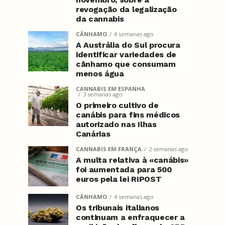
revogação da legalização
da cannabis
CÂNHAMO
4 semanas ago
A Austrália do Sul procura
identificar variedades de
cânhamo que consumam
menos água
CANNABIS EM ESPANHA
3 semanas ago
O primeiro cultivo de
canábis para fins médicos
autorizado nas Ilhas
Canárias
CANNABIS EM FRANÇA
2 semanas ago
A multa relativa à «canábis»
foi aumentada para 500
euros pela lei RIPOST
CÂNHAMO
4 semanas ago
Os tribunais italianos
continuam a enfraquecer a