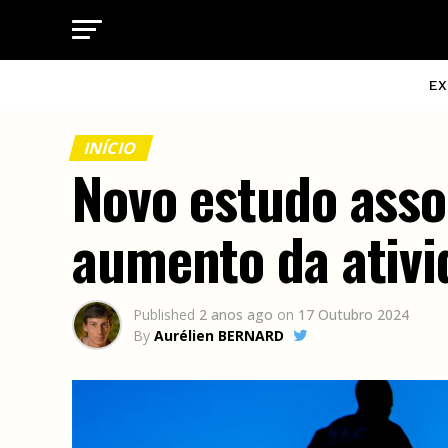
EX
INÍCIO
Novo estudo asso
aumento da ativi
Published
2 anos ago
on
17 Outubro 2024
By
Aurélien BERNARD