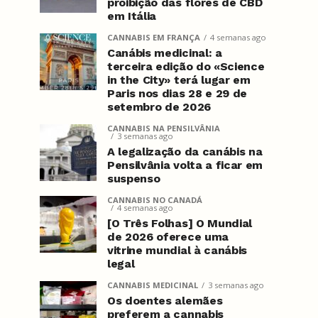
proibição das flores de CBD
em Itália
CANNABIS EM FRANÇA
4 semanas ago
Canábis medicinal: a
terceira edição do «Science
in the City» terá lugar em
Paris nos dias 28 e 29 de
setembro de 2026
CANNABIS NA PENSILVÂNIA
3 semanas ago
A legalização da canábis na
Pensilvânia volta a ficar em
suspenso
CANNABIS NO CANADÁ
4 semanas ago
[O Três Folhas] O Mundial
de 2026 oferece uma
vitrine mundial à canábis
legal
CANNABIS MEDICINAL
3 semanas ago
Os doentes alemães
preferem a cannabis