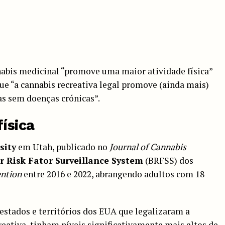
abis medicinal “promove uma maior atividade física”
e “a cannabis recreativa legal promove (ainda mais)
as sem doenças crónicas”.
física
sity
em Utah, publicado no
Journal of Cannabis
r Risk Fator Surveillance System
(BRFSS) dos
ention
entre 2016 e 2022, abrangendo adultos com 18
stados e territórios dos EUA que legalizaram a
reativa, tinham níveis significativamente mais altos de