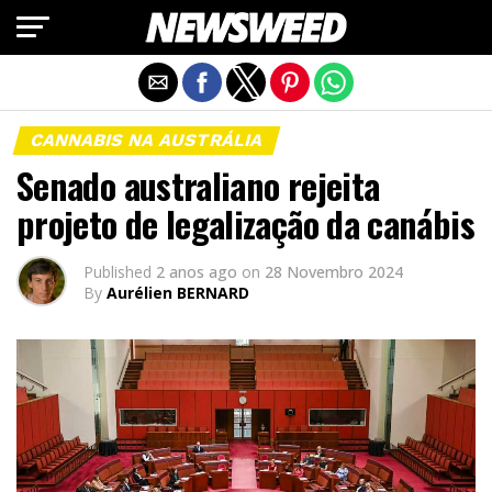
Exit mobile version
CANNABIS NA AUSTRÁLIA
Senado australiano rejeita
projeto de legalização da canábis
Published
2 anos ago
on
28 Novembro 2024
By
Aurélien BERNARD