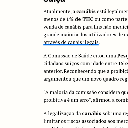
Atualmente, a
canábis
está legalmen
menos de
1% de THC
ou como parte 
venda de canábis para fins não medic
grande maioria dos utilizadores de
c
através de canais ilegais
.
A Comissão de Saúde citou uma
Pesq
cidadãos suíços com idade entre
15 
anterior. Reconhecendo que a proibi
argumentou que um novo quadro regu
“A maioria da comissão considera que
proibitiva é um erro”, afirmou a comi
A legalização da
canábis
sob uma reg
limitar os riscos associados aos mer