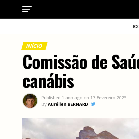
EX
INÍCIO
Comissão de Saúd
canábis
Published
1 ano ago
on
17 Fevereiro 2025
By
Aurélien BERNARD