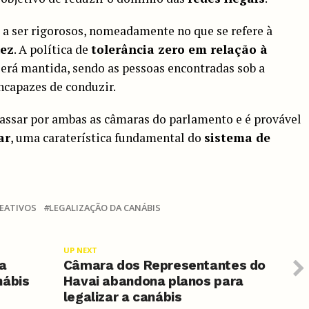
 a ser rigorosos, nomeadamente no que se refere à
uez
. A política de
tolerância zero em relação à
erá mantida, sendo as pessoas encontradas sob a
ncapazes de conduzir.
passar por ambas as câmaras do parlamento e é provável
ar
, uma caraterística fundamental do
sistema de
REATIVOS
LEGALIZAÇÃO DA CANÁBIS
UP NEXT
 a
Câmara dos Representantes do
nábis
Havai abandona planos para
legalizar a canábis