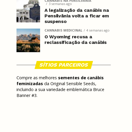
CANNABIS NA PENSILVÂNIA
3 semanas ago
A legalização da canábis na
Pensilvânia volta a ficar em
suspenso
CANNABIS MEDICINAL
4 semanas ago
O Wyoming recusa a
reclassificação da canábis
SÍTIOS PARCEIROS
Compre as melhores
sementes de canábis
feminizadas
da Original Sensible Seeds,
incluindo a sua variedade emblemática Bruce
Banner #3.