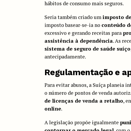
hábitos de consumo mais seguros.
Seria também criado um
imposto de
imposto basear-se-ia no
conteúdo 
excessivo e gerando receitas para
pr
assistência à dependência
. As re
sistema de seguro de saúde suíço
antecipadamente.
Regulamentação e ap
Para evitar abusos, a Suíça planeia i
o número de pontos de venda autoriz
de licenças de venda a retalho
, e
online
.
A legislação propõe igualmente
puni
contornar o mercado legal
, com o