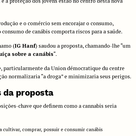
a e a proteção dos jovens estão no centro desta nova
 produção e o comércio sem encorajar o consumo,
consumo de canábis comporta riscos para a saúde.
hamo (
IG Hanf
) saudou a proposta, chamando-lhe “um
suíça
sobre a canábis
“.
e, particularmente da Union démocratique du centre
ção normalizaria “a droga” e minimizaria seus perigos.
s da proposta
osições-chave que definem como a cannabis seria
a cultivar, comprar, possuir e consumir canábis