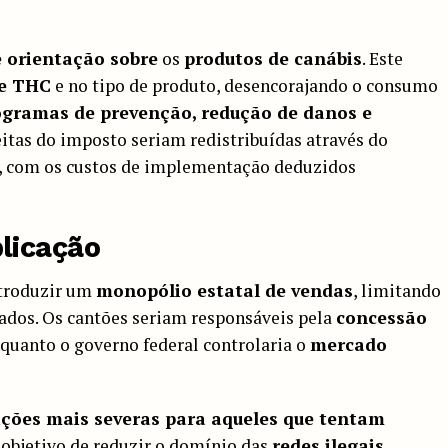
 orientação sobre
os
produtos de canábis
. Este
de THC
e no tipo de produto, desencorajando o consumo
ogramas de prevenção, redução de danos e
ceitas do imposto seriam redistribuídas através do
, com os custos de implementação deduzidos
licação
ntroduzir um
monopólio estatal de vendas
, limitando
ados. Os cantões seriam responsáveis pela
concessão
nquanto o governo federal controlaria o
mercado
ções mais severas para aqueles que tentam
 objetivo de reduzir o domínio das
redes ilegais
.