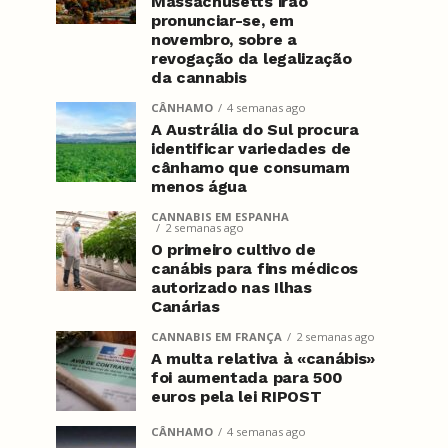
Massachusetts irão
pronunciar-se, em
novembro, sobre a
revogação da legalização
da cannabis
CÂNHAMO
4 semanas ago
A Austrália do Sul procura
identificar variedades de
cânhamo que consumam
menos água
CANNABIS EM ESPANHA
2 semanas ago
O primeiro cultivo de
canábis para fins médicos
autorizado nas Ilhas
Canárias
CANNABIS EM FRANÇA
2 semanas ago
A multa relativa à «canábis»
foi aumentada para 500
euros pela lei RIPOST
CÂNHAMO
4 semanas ago