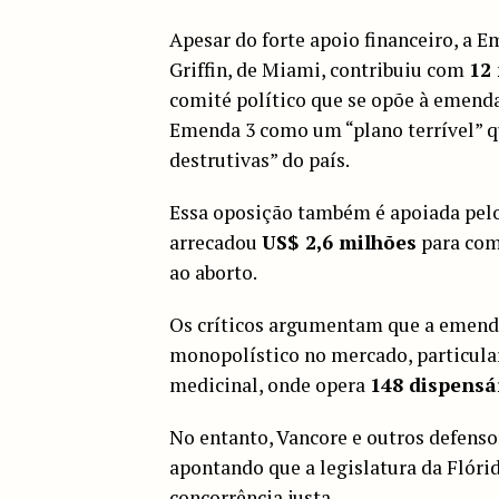
Apesar do forte apoio financeiro, a E
Griffin, de Miami, contribuiu com
12
comité político que se opõe à emenda.
Emenda 3 como um “plano terrível” qu
destrutivas” do país.
Essa oposição também é apoiada pel
arrecadou
US$ 2,6 milhões
para comb
ao aborto.
Os críticos argumentam que a emend
monopolístico no mercado, particula
medicinal, onde opera
148 dispensá
No entanto, Vancore e outros defens
apontando que a legislatura da Flóri
concorrência justa.