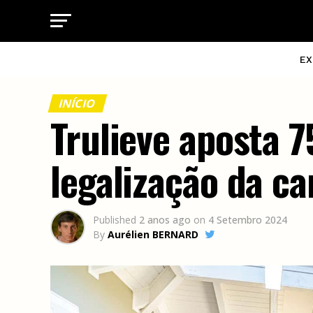
EX
INÍCIO
Trulieve aposta 7
legalização da ca
Published
2 anos ago
on
4 Setembro 2024
By
Aurélien BERNARD