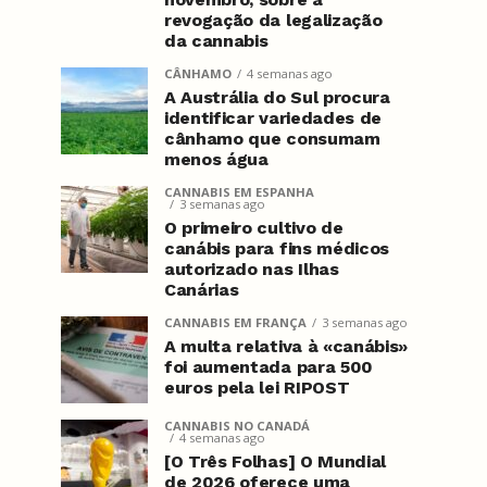
revogação da legalização
da cannabis
CÂNHAMO
4 semanas ago
A Austrália do Sul procura
identificar variedades de
cânhamo que consumam
menos água
CANNABIS EM ESPANHA
3 semanas ago
O primeiro cultivo de
canábis para fins médicos
autorizado nas Ilhas
Canárias
CANNABIS EM FRANÇA
3 semanas ago
A multa relativa à «canábis»
foi aumentada para 500
euros pela lei RIPOST
CANNABIS NO CANADÁ
4 semanas ago
[O Três Folhas] O Mundial
de 2026 oferece uma