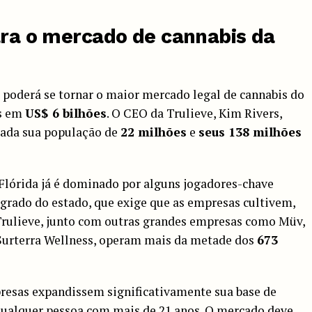
para o mercado de cannabis da
a poderá se tornar o maior mercado legal de cannabis do
as em
US$ 6 bilhões
. O CEO da Trulieve, Kim Rivers,
 dada sua população de
22 milhões
e
seus 138 milhões
Flórida já é dominado por alguns jogadores-chave
grado do estado, que exige que as empresas cultivem,
rulieve, junto com outras grandes empresas como Müv,
 Surterra Wellness, operam mais da metade dos
673
resas expandissem significativamente sua base de
 qualquer pessoa com mais de 21 anos. O mercado deve