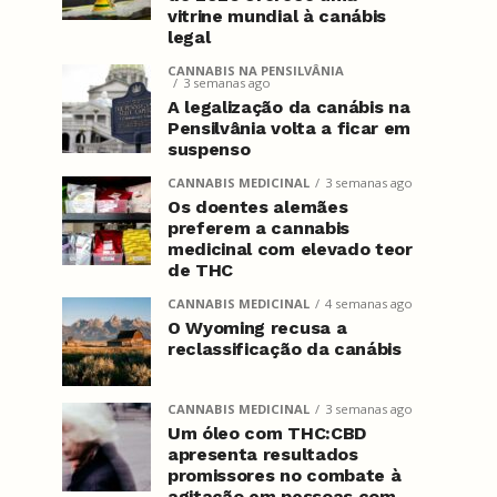
vitrine mundial à canábis
legal
CANNABIS NA PENSILVÂNIA
3 semanas ago
A legalização da canábis na
Pensilvânia volta a ficar em
suspenso
CANNABIS MEDICINAL
3 semanas ago
Os doentes alemães
preferem a cannabis
medicinal com elevado teor
de THC
CANNABIS MEDICINAL
4 semanas ago
O Wyoming recusa a
reclassificação da canábis
CANNABIS MEDICINAL
3 semanas ago
Um óleo com THC:CBD
apresenta resultados
promissores no combate à
agitação em pessoas com