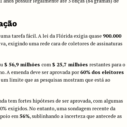
1 anos possuir legalmente até 3 onças (84 gramas) de
ação
uma tarefa fácil. A lei da Flórida exigia quase
900.000
tiva, exigindo uma rede cara de coletores de assinaturas
ou
$ 56,9 milhões
com
$ 25,7 milhões
restantes para o
no. A emenda deve ser aprovada por
60% dos eleitores
i, um limite que as pesquisas mostram que está ao
da tem fortes hipóteses de ser aprovada, com algumas
60% exigidos. No entanto, uma sondagem recente da
 apoio em
56%
, sublinhando a incerteza que antecede as